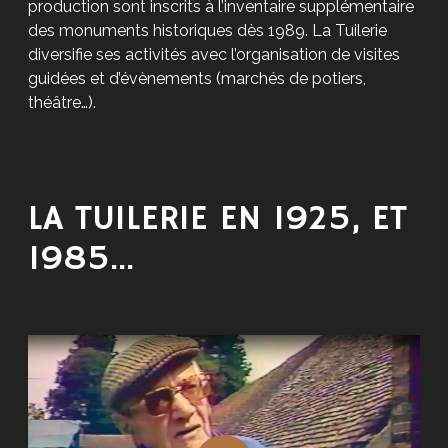
production sont inscrits à l’inventaire supplémentaire
des monuments historiques dès 1989. La Tuilerie
diversifie ses activités avec l’organisation de visites
guidées et d’évènements (marchés de potiers,
théâtre…).
LA TUILERIE EN 1925, ET
1985...
M
o
r
e