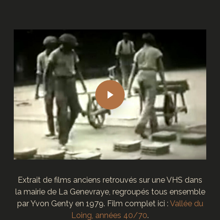
M
o
r
e
Extrait de films anciens retrouvés sur une VHS dans
la mairie de La Genevraye, regroupés tous ensemble
par Yvon Genty en 1979. Film complet ici :
Vallée du
Loing, années 40/70
.