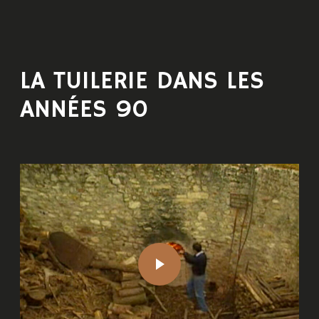
LA TUILERIE DANS LES
ANNÉES 90
M
o
r
e