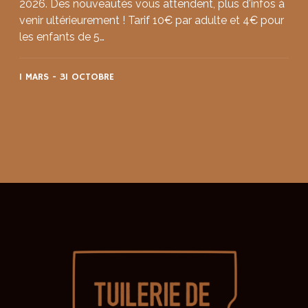
2026. Des nouveautés vous attendent, plus d'infos à
venir ultérieurement ! Tarif 10€ par adulte et 4€ pour
les enfants de 5…
1 MARS
-
31 OCTOBRE