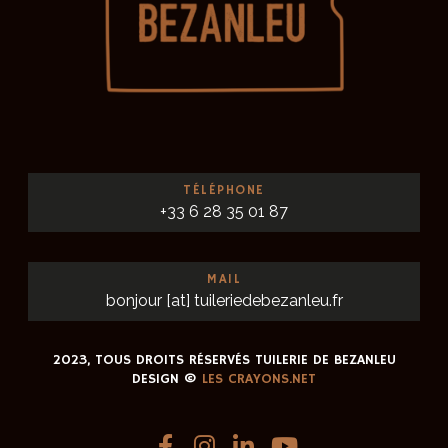
TÉLÉPHONE
+33 6 28 35 01 87
MAIL
bonjour [at] tuileriedebezanleu.fr
2023, TOUS DROITS RÉSERVÉS TUILERIE DE BEZANLEU
DESIGN ©
LES CRAYONS.NET
F
I
L
Y