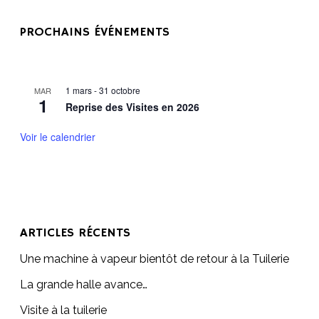
h
PROCHAINS ÉVÉNEMENTS
e
r
c
h
1 mars
-
31 octobre
MAR
1
Reprise des Visites en 2026
e
r
Voir le calendrier
ARTICLES RÉCENTS
Une machine à vapeur bientôt de retour à la Tuilerie
La grande halle avance…
Visite à la tuilerie