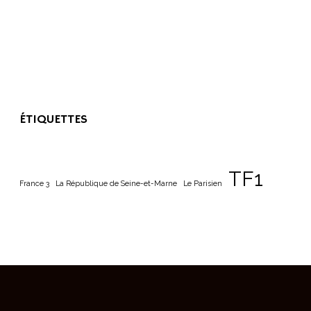
ÉTIQUETTES
TF1
France 3
La République de Seine-et-Marne
Le Parisien