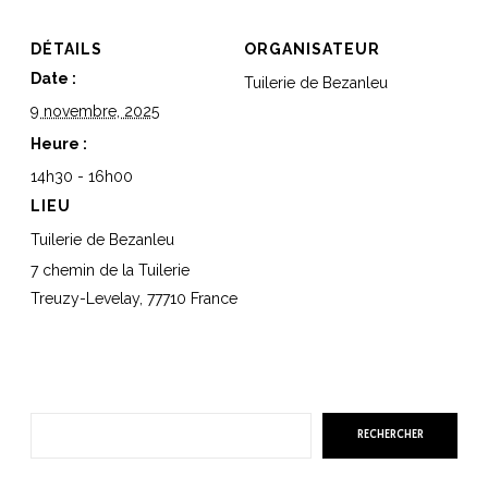
DÉTAILS
ORGANISATEUR
Date :
Tuilerie de Bezanleu
9 novembre, 2025
Heure :
14h30 - 16h00
LIEU
Tuilerie de Bezanleu
7 chemin de la Tuilerie
Treuzy-Levelay
,
77710
France
R
RECHERCHER
e
c