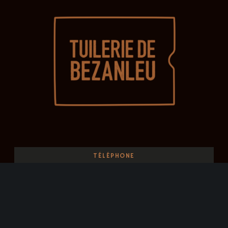
TÉLÉPHONE
+33 6 28 35 01 87
MAIL
bonjour [at] tuileriedebezanleu.fr