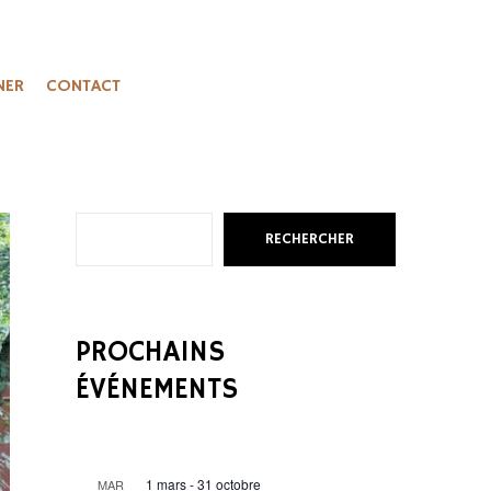
NER
CONTACT
R
RECHERCHER
e
c
h
e
PROCHAINS
r
ÉVÉNEMENTS
c
h
e
r
1 mars
-
31 octobre
MAR