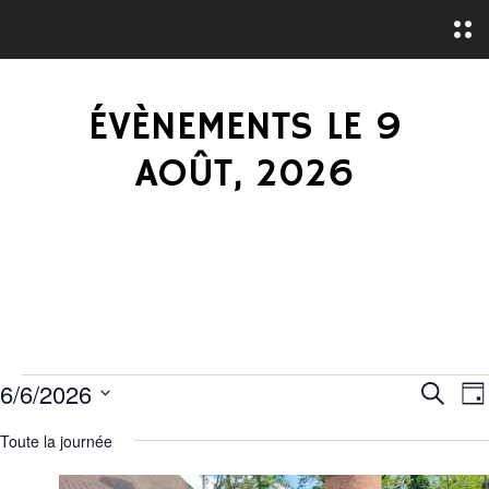
O
p
e
n
M
ÉVÈNEMENTS LE 9
e
n
u
AOÛT, 2026
É
R
6/6/2026
R
J
e
S
o
E
V
c
Toute la journée
u
é
h
r
C
e
l