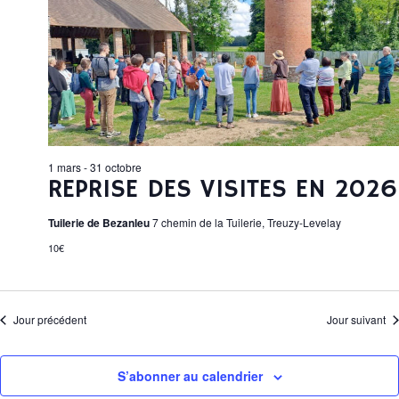
È
r
I
e
H
c
c
N
h
t
e
E
E
i
R
o
T
M
n
I
C
n
E
e
H
1 mars
-
31 octobre
z
REPRISE DES VISITES EN 2026
N
E
u
Tuilerie de Bezanleu
7 chemin de la Tuilerie, Treuzy-Levelay
n
T
E
e
E
10€
d
S
T
a
F
N
t
Jour précédent
Jour suivant
e
E
A
O
.
S’abonner au calendrier
V
R