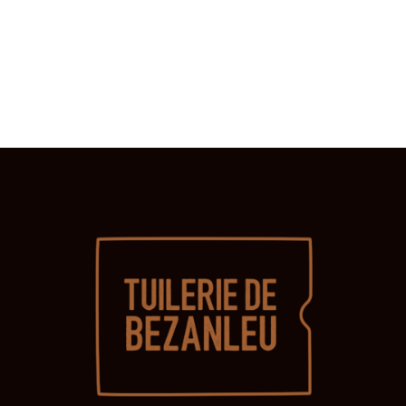
É
I
6
G
È
J
A
U
T
E
I
I
N
E
O
,
N
T
2
D
0
E
V
2
U
6