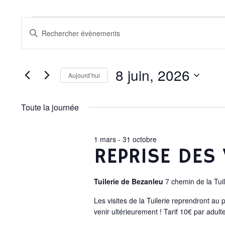
É
R
S
a
E
V
i
s
8 juin, 2026
Aujourd’hui
i
C
È
r
S
m
é
Toute la journée
H
o
l
N
t
e
E
-
c
1 mars
-
31 octobre
REPRISE DES 
E
c
t
l
i
R
é
o
Tuilerie de Bezanleu
7 chemin de la Tui
M
.
n
C
R
n
Les visites de la Tuilerie reprendront au
e
e
venir ultérieurement ! Tarif 10€ par adult
c
z