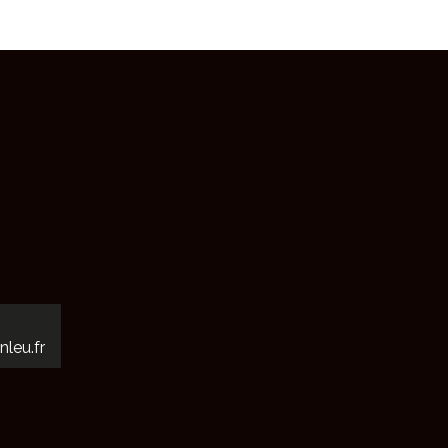
V
È
N
E
M
E
N
T
nleu.fr