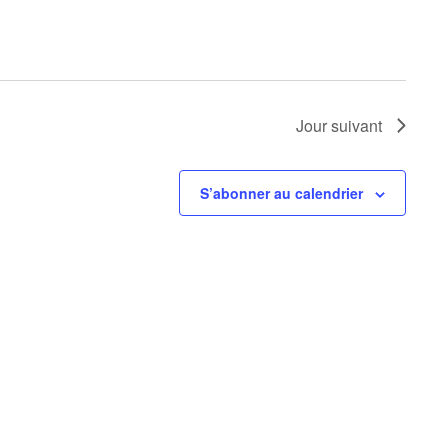
O
N
D
Jour suivant
E
S’abonner au calendrier
V
U
E
S
É