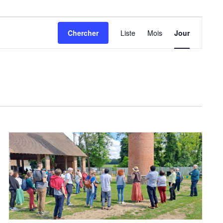
N
Chercher
Liste
Mois
Jour
A
V
I
G
A
T
I