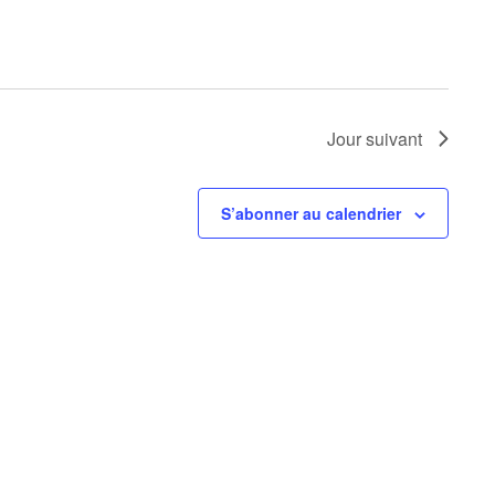
O
N
D
Jour suivant
E
S’abonner au calendrier
V
U
E
S
É