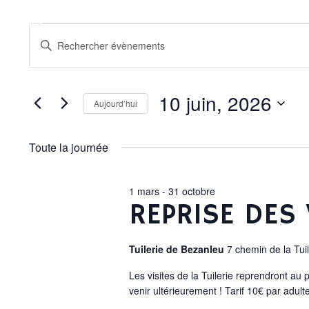
É
R
S
a
E
V
i
s
10 juin, 2026
Aujourd’hui
i
C
È
r
S
m
é
Toute la journée
H
o
l
N
t
e
E
-
c
1 mars
-
31 octobre
REPRISE DES 
E
c
t
l
i
R
é
o
Tuilerie de Bezanleu
7 chemin de la Tui
M
.
n
C
R
n
Les visites de la Tuilerie reprendront au
e
e
venir ultérieurement ! Tarif 10€ par adult
c
z