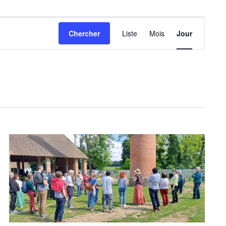
N
Chercher
Liste
Mois
Jour
A
V
I
G
A
T
I