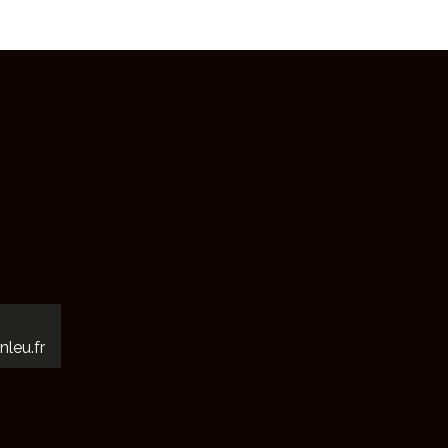
V
È
N
E
M
E
N
T
nleu.fr