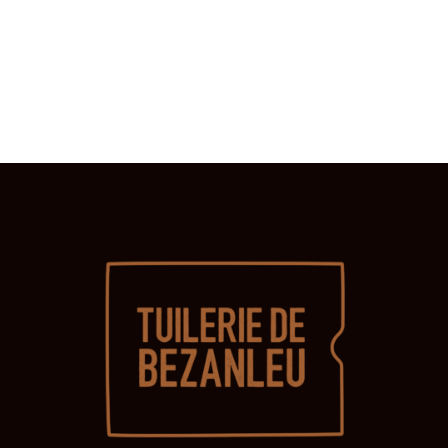
É
I
1
G
È
6
A
J
T
E
U
I
I
E
O
N
N
T
,
D
2
E
V
0
U
2