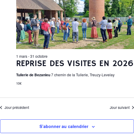
È
r
I
e
H
c
c
N
h
t
e
E
E
i
R
o
T
M
n
I
C
n
E
e
H
1 mars
-
31 octobre
z
REPRISE DES VISITES EN 2026
N
E
u
Tuilerie de Bezanleu
7 chemin de la Tuilerie, Treuzy-Levelay
n
T
E
e
E
10€
d
S
T
a
F
N
t
Jour précédent
Jour suivant
e
E
A
O
.
S’abonner au calendrier
V
R