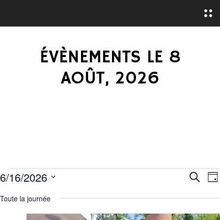
O
p
e
n
M
ÉVÈNEMENTS LE 8
e
n
u
AOÛT, 2026
É
R
6/16/2026
R
J
e
S
o
E
V
c
Toute la journée
u
é
h
r
C
e
l