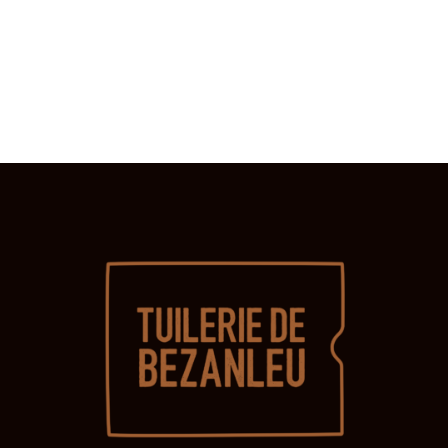
É
I
3
G
È
0
A
J
T
E
U
I
I
E
O
N
N
T
,
D
2
E
V
0
U
2