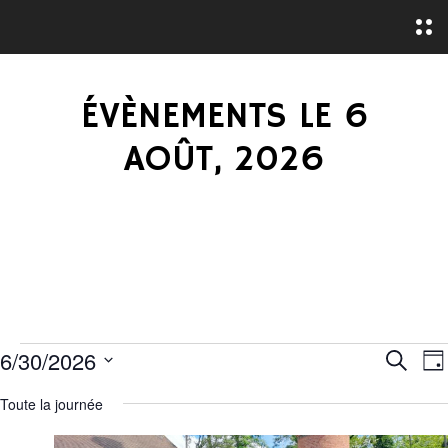
O
p
e
n
M
ÉVÈNEMENTS LE 6
e
n
u
AOÛT, 2026
É
R
6/30/2026
R
J
e
S
o
E
V
c
Toute la journée
u
é
h
r
C
e
l