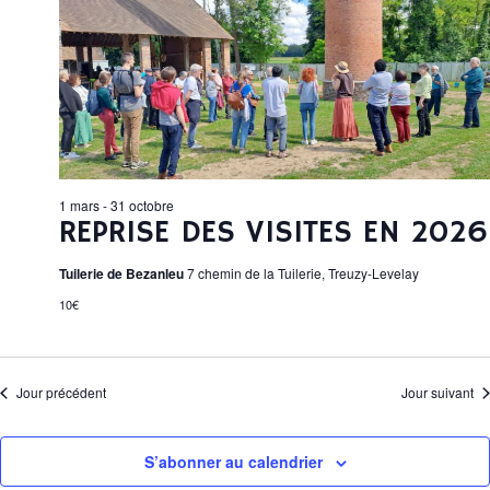
È
r
I
e
H
c
c
N
h
t
e
E
E
i
R
o
T
M
n
I
C
n
E
e
H
1 mars
-
31 octobre
z
REPRISE DES VISITES EN 2026
N
E
u
Tuilerie de Bezanleu
7 chemin de la Tuilerie, Treuzy-Levelay
n
T
E
e
E
10€
d
S
T
a
F
N
t
Jour précédent
Jour suivant
e
E
A
O
.
S’abonner au calendrier
V
R