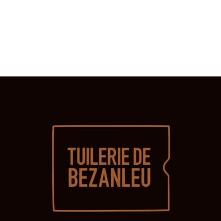
N
T
S