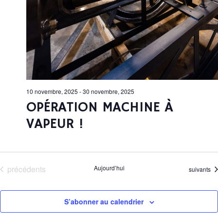
V
U
E
S
É
10 novembre, 2025
-
30 novembre, 2025
V
OPÉRATION MACHINE À
VAPEUR !
È
N
E
Évènements
précédents
Aujourd’hui
Évènemen
suivants
M
E
S’abonner au calendrier