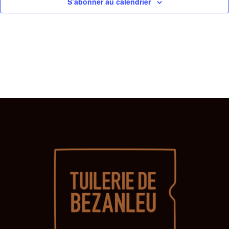
S’abonner au calendrier
É
I
G
È
A
T
E
I
E
O
N
T
D
E
V
U