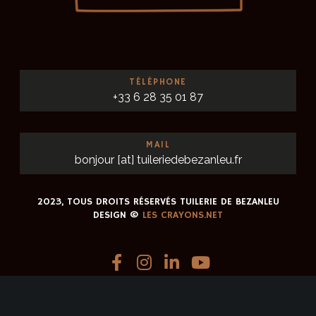
E
S
É
TÉLÉPHONE
V
+33 6 28 35 01 87
È
MAIL
N
bonjour [at] tuileriedebezanleu.fr
E
2023, TOUS DROITS RÉSERVÉS TUILERIE DE BEZANLEU
M
DESIGN ©
LES CRAYONS.NET
E
F
I
L
Y
N
a
n
i
o
T
c
s
n
u
e
t
k
T