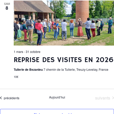
È
r
I
e
SAM
8
H
c
c
N
h
t
e
E
E
i
R
o
T
M
n
I
C
n
E
e
H
1 mars
-
31 octobre
z
N
E
REPRISE DES VISITES EN 2026
u
n
T
E
Tuilerie de Bezanleu
7 chemin de la Tuilerie, Treuzy-Levelay, France
e
E
d
S
10€
T
a
N
t
e
Évènemen
Aujourd’hui
suivants
E
Évènements
précédents
A
.
V