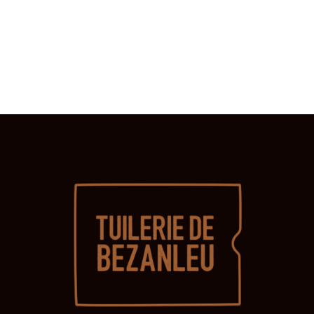
É
I
1
G
È
3
A
J
T
E
U
I
I
E
O
N
N
T
,
D
2
E
V
0
U
2