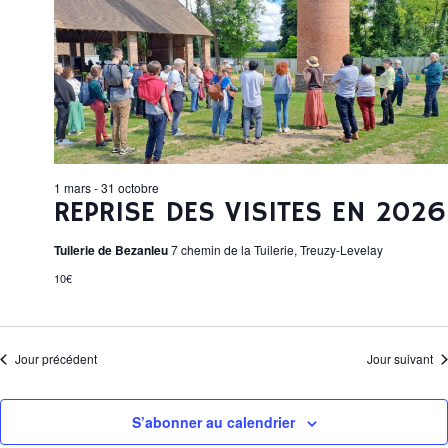
È
r
I
e
H
c
c
N
h
t
e
E
E
i
R
o
T
M
n
I
C
n
E
e
H
1 mars
-
31 octobre
z
REPRISE DES VISITES EN 2026
N
E
u
Tuilerie de Bezanleu
7 chemin de la Tuilerie, Treuzy-Levelay
n
T
E
e
E
10€
d
S
T
a
F
N
t
Jour précédent
Jour suivant
e
E
A
O
.
S’abonner au calendrier
V
R