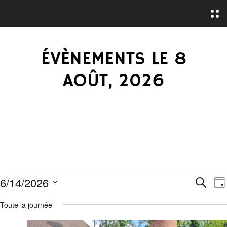
O
p
e
n
M
ÉVÈNEMENTS LE 8
e
n
u
AOÛT, 2026
É
R
6/14/2026
R
J
e
S
o
E
V
c
Toute la journée
u
é
h
r
C
e
l