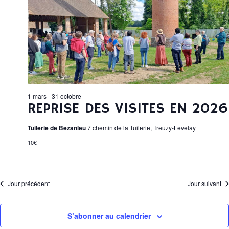
È
r
I
e
H
c
c
N
h
t
e
E
E
i
R
o
T
M
n
I
C
n
E
e
H
1 mars
-
31 octobre
z
REPRISE DES VISITES EN 2026
N
E
u
Tuilerie de Bezanleu
7 chemin de la Tuilerie, Treuzy-Levelay
n
T
E
e
E
10€
d
S
T
a
F
N
t
Jour précédent
Jour suivant
e
E
A
O
.
S’abonner au calendrier
V
R